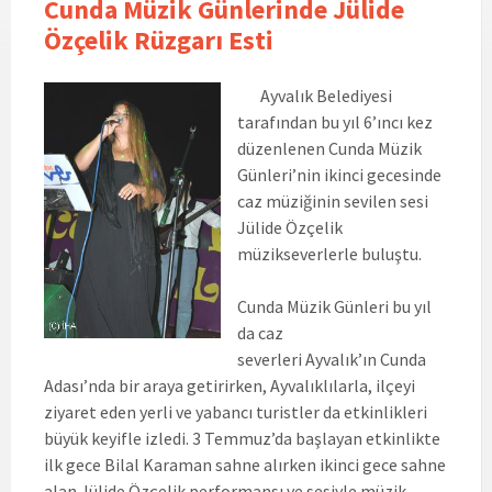
Cunda Müzik Günlerinde Jülide
Özçelik Rüzgarı Esti
Ayvalık Belediyesi
tarafından bu yıl 6’ıncı kez
düzenlenen Cunda Müzik
Günleri’nin ikinci gecesinde
caz müziğinin sevilen sesi
Jülide Özçelik
müzikseverlerle buluştu.
Cunda Müzik Günleri bu yıl
da caz
severleri Ayvalık’ın Cunda
Adası’nda bir araya getirirken, Ayvalıklılarla, ilçeyi
ziyaret eden yerli ve yabancı turistler da etkinlikleri
büyük keyifle izledi. 3 Temmuz’da başlayan etkinlikte
ilk gece Bilal Karaman sahne alırken ikinci gece sahne
alan Jülide Özçelik performansı ve sesiyle müzik