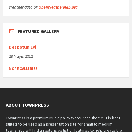
Weather data by
OpenWeatherMap.org
FEATURED GALLERY
Despotun Evi
29 Mayıs 2012
MORE GALLERIES
ABOUT TOWNPRESS
TownPress is a premium Municipality WordPress theme. It is best
suited to be used as a presentation site for small to medium
towns. You will find an extensive list of features to help create the