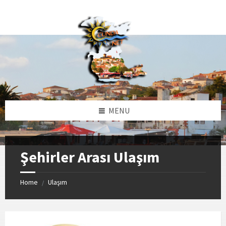
Skip
Skip
Skip
to
to
to
content
left
footer
sidebar
MENU
Şehirler Arası Ulaşım
Home
Ulaşım
/