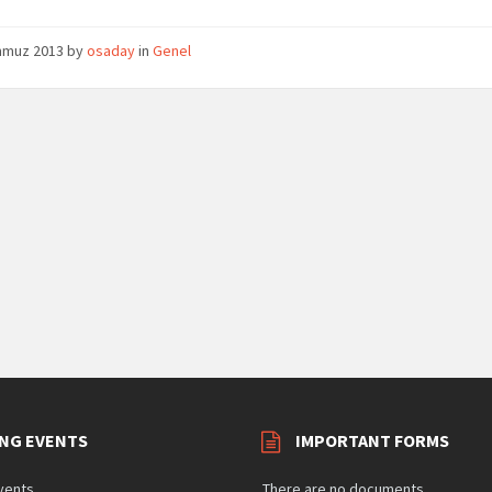
mmuz 2013
by
osaday
in
Genel
NG EVENTS
IMPORTANT FORMS
vents
There are no documents