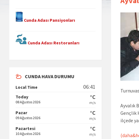
Ayval
Cunda Adası Pansiyonları
Cunda Adası Restoranları
CUNDA HAVA DURUMU
06:41
Local Time
Turnuvas
°C
Today
08 Ağustos 2026
m/s
Ayvalık B
°C
Pazar
Gençlik 
09 Ağustos 2026
m/s
ilçede y
°C
Pazartesi
10 Ağustos 2026
m/s
(daha&he