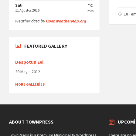
°C
Salı
11 Ağustos 2026
m/s
18 Te
Weather data by
OpenWeatherMap.org
FEATURED GALLERY
Despotun Evi
29 Mayıs 2012
MORE GALLERIES
ABOUT TOWNPRESS
UPCOMI
TownPress is a premium Municipality WordPress
There are no e