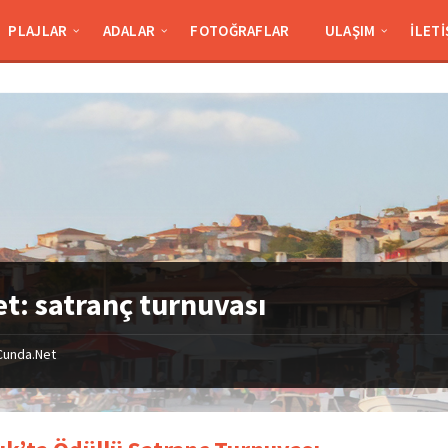
PLAJLAR
ADALAR
FOTOĞRAFLAR
ULAŞIM
İLETI
et:
satranç turnuvası
Cunda.Net