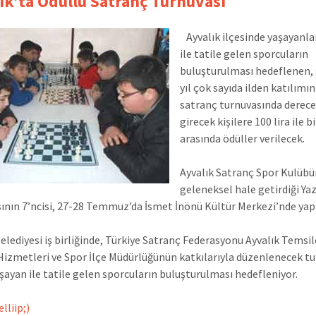
ık’ta Ödüllü Satranç Turnuvası
Ayvalık ilçesinde yaşayanla
ile tatile gelen sporcuların
buluşturulması hedeflenen,
yıl çok sayıda ilden katılımı
satranç turnuvasında derec
girecek kişilere 100 lira ile bi
arasında ödüller verilecek.
Ayvalık Satranç Spor Kulüb
geleneksel hale getirdiği Ya
ının 7’ncisi, 27-28 Temmuz’da İsmet İnönü Kültür Merkezi’nde yap
elediyesi iş birliğinde, Türkiye Satranç Federasyonu Ayvalık Temsilc
Hizmetleri ve Spor İlçe Müdürlüğünün katkılarıyla düzenlenecek t
aşayan ile tatile gelen sporcuların buluşturulması hedefleniyor.
lliip;)