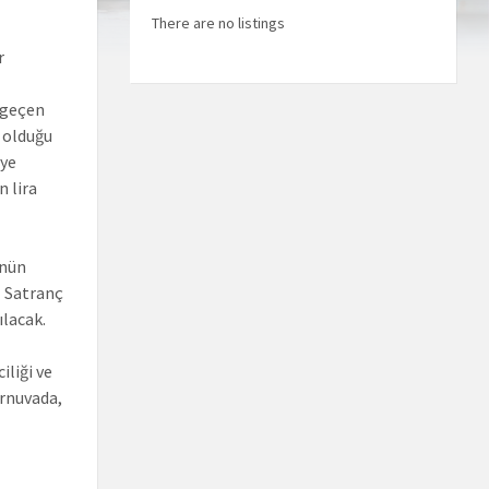
There are no listings
r
 geçen
n olduğu
eye
n lira
ünün
z Satranç
ılacak.
iliği ve
urnuvada,