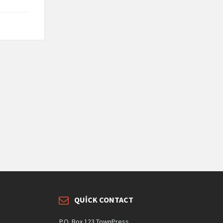
QUICK CONTACT
P.O. Box 123 TownPress