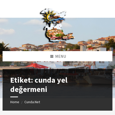
Skip
Skip
Skip
Skip
to
to
to
to
content
left
right
footer
sidebar
sidebar
MENU
Etiket:
cunda yel
değermeni
Home
Cunda.Net
/