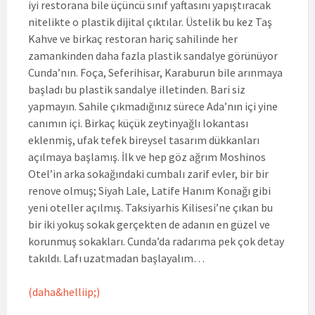
iyi restorana bile üçüncü sınıf yaftasını yapıştıracak
nitelikte o plastik dijital çıktılar. Üstelik bu kez Taş
Kahve ve birkaç restoran hariç sahilinde her
zamankinden daha fazla plastik sandalye görünüyor
Cunda’nın. Foça, Seferihisar, Karaburun bile arınmaya
başladı bu plastik sandalye illetinden. Bari siz
yapmayın. Sahile çıkmadığınız sürece Ada’nın içi yine
canımın içi. Birkaç küçük zeytinyağlı lokantası
eklenmiş, ufak tefek bireysel tasarım dükkanları
açılmaya başlamış. İlk ve hep göz ağrım Moshinos
Otel’in arka sokağındaki cumbalı zarif evler, bir bir
renove olmuş; Siyah Lale, Latife Hanım Konağı gibi
yeni oteller açılmış. Taksiyarhis Kilisesi’ne çıkan bu
bir iki yokuş sokak gerçekten de adanın en güzel ve
korunmuş sokakları. Cunda’da radarıma pek çok detay
takıldı. Lafı uzatmadan başlayalım…
(daha&helliip;)