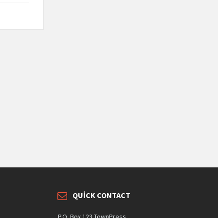
QUICK CONTACT
P.O. Box 123 TownPress