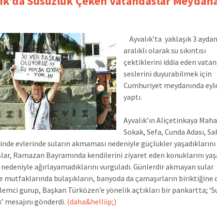
ık’da Susuzluk Çeken Vatandaslar Meydan
Ayvalık’ta yaklaşık 3 ayda
aralıklı olarak su sıkıntısı
çektiklerini iddia eden vatan
seslerini duyurabilmek için
Cumhuriyet meydanında ey
yaptı.
Ayvalık’ın Aliçetinkaya Mahal
Sokak, Sefa, Cunda Adası, Sa
inde evlerinde suların akmaması nedeniyle güçlükler yaşadıklarını
lar, Ramazan Bayramında kendilerini ziyaret eden konuklarını yaş
 nedeniyle ağırlayamadıklarını vurguladı. Günlerdir akmayan sular
e mutfaklarında bulaşıkların, banyoda da çamaşırların biriktiğine 
lemci gurup, Başkan Türközen’e yönelik açtıkları bir pankartta; ‘S
k’ mesajını gönderdi.
(daha&helliip;)