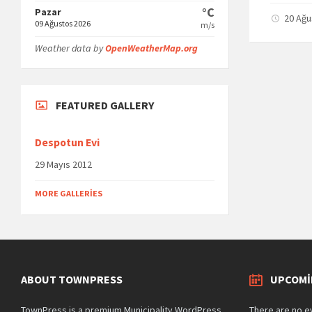
°C
Pazar
20 Ağ
09 Ağustos 2026
m/s
Weather data by
OpenWeatherMap.org
FEATURED GALLERY
Despotun Evi
29 Mayıs 2012
MORE GALLERIES
ABOUT TOWNPRESS
UPCOMI
TownPress is a premium Municipality WordPress
There are no e