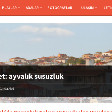
PLAJLAR
ADALAR
FOTOĞRAFLAR
ULAŞIM
İLETI
et:
ayvalık susuzluk
Cunda.Net