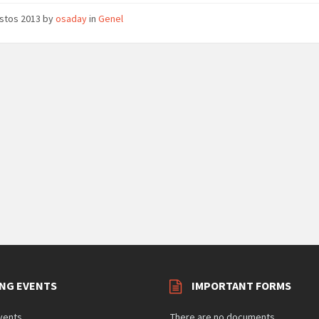
ustos 2013
by
osaday
in
Genel
NG EVENTS
IMPORTANT FORMS
vents
There are no documents