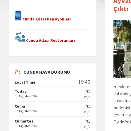
Ayval
Çıktı
Cunda Adası Pansiyonları
Cunda Adası Restoranları
CUNDA HAVA DURUMU
19:46
Local Time
mevkiler
°C
Today
vatandaş
06 Ağustos 2026
m/s
susuzluk
°C
Cuma
nedeniyl
07 Ağustos 2026
m/s
çeken ey
°C
Cumartesi
Oy da Yo
08 Ağustos 2026
m/s