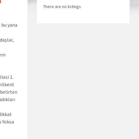
a
There are no listings
n bu yana
daşlar,
lem
lesi 1.
hilkent
 belirten
adıkları
dikkat
u Yoksa