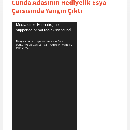
Cunda Adasının Hediyelik Esya
Çarsısında Yangın Çıktı
Video
Media error: Format(s) not
oynatıcı
supported or source(s) not found
Dosyayı indir: https://cunda.net/wp-
content/uploads/cunda_hediyelik_yangin.
mp4?_=1