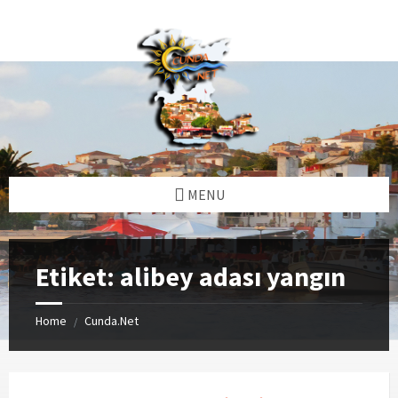
Skip
Skip
Skip
Skip
to
to
to
to
content
left
right
footer
sidebar
sidebar
MENU
Etiket:
alibey adası yangın
Home
Cunda.Net
/