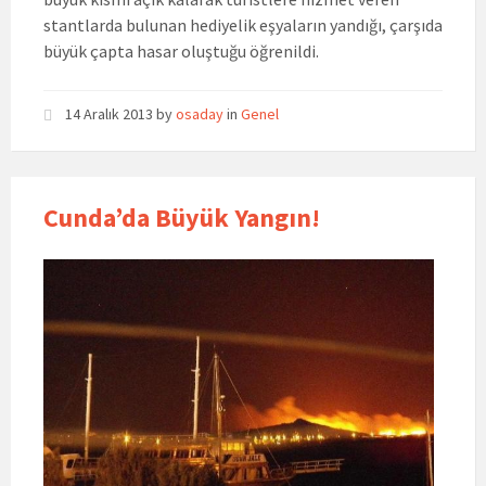
stantlarda bulunan hediyelik eşyaların yandığı, çarşıda
büyük çapta hasar oluştuğu öğrenildi.
14 Aralık 2013
by
osaday
in
Genel
Cunda’da Büyük Yangın!