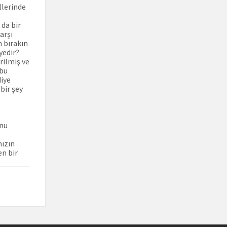
llerinde
 da bir
arşı
n bırakın
yedir?
rilmiş ve
 bu
diye
bir şey
unu
mızın
en bir