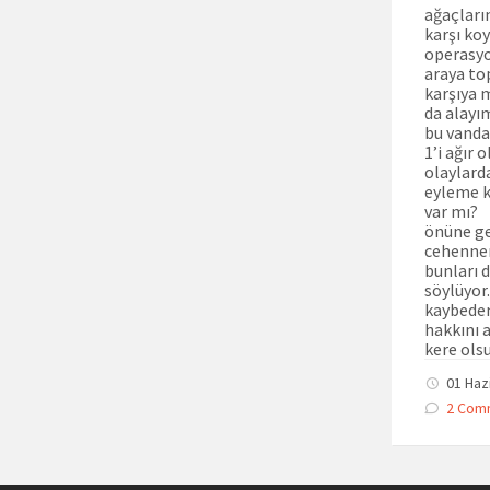
ağaçları
karşı ko
operasyo
araya top
karşıya 
da alayı
bu vanda
1’i ağır
olaylard
eyleme k
var mı?
önüne ge
cehenne
bunları 
söylüyor
kaybeden
hakkını 
kere ols
01 Haz
2 Com