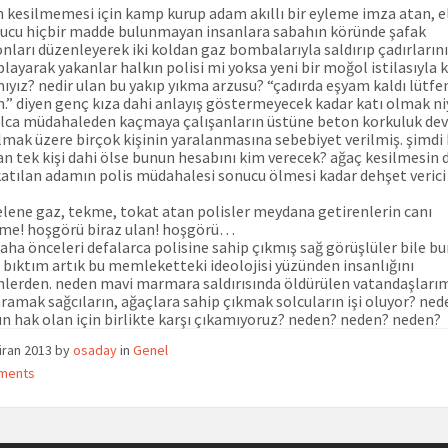
n kesilmemesi için kamp kurup adam akıllı bir eyleme imza atan, e
yucu hiçbir madde bulunmayan insanlara sabahın köründe şafak
nları düzenleyerek iki koldan gaz bombalarıyla saldırıp çadırlarını
layarak yakanlar halkın polisi mi yoksa yeni bir moğol istilasıyla k
mıyız? nedir ulan bu yakıp yıkma arzusu? “çadırda eşyam kaldı lütfe
m.” diyen genç kıza dahi anlayış göstermeyecek kadar katı olmak ni
lca müdahaleden kaçmaya çalışanların üstüne beton korkuluk dev
 olmak üzere birçok kişinin yaralanmasına sebebiyet verilmiş. şimdi
an tek kişi dahi ölse bunun hesabını kim verecek? ağaç kesilmesin 
atılan adamın polis müdahalesi sonucu ölmesi kadar dehşet verici 
lene gaz, tekme, tokat atan polisler meydana getirenlerin canı
me! hoşgörü biraz ulan! hoşgörü…
daha önceleri defalarca polisine sahip çıkmış sağ görüşlüler bile b
. bıktım artık bu memleketteki ideolojisi yüzünden insanlığını
lerden. neden mavi marmara saldırısında öldürülen vatandaşları
aramak sağcıların, ağaçlara sahip çıkmak solcuların işi oluyor? ned
un hak olan için birlikte karşı çıkamıyoruz? neden? neden? neden?
iran 2013
by
osaday
in
Genel
ments