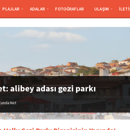
PLAJLAR
ADALAR
FOTOĞRAFLAR
ULAŞIM
İLETI
et:
alibey adası gezi parkı
Cunda.Net