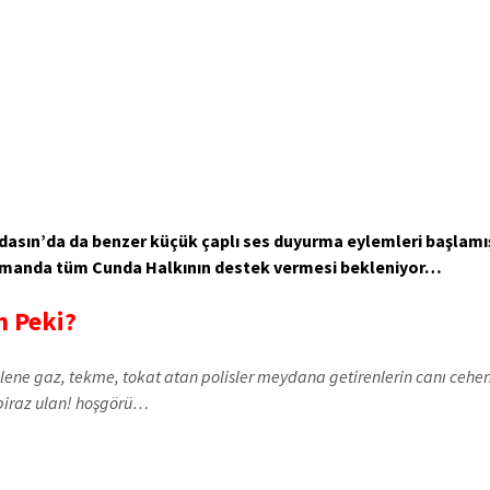
dasın’da da benzer küçük çaplı ses duyurma eylemleri başlamı
amanda tüm Cunda Halkının destek vermesi bekleniyor…
 Peki?
lene gaz, tekme, tokat atan polisler meydana getirenlerin canı ceh
biraz ulan! hoşgörü…