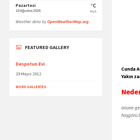
°C
Pazartesi
10 Ağustos 2026
m/s
Weather data by
OpenWeatherMap.org
FEATURED GALLERY
Despotun Evi
Cunda A
29 Mayıs 2012
Yakın z
MORE GALLERIES
Neden
önüne ge
hoşgörü 