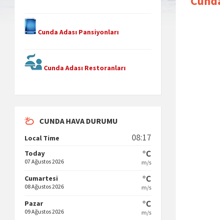
Cunda
Cunda Adası Pansiyonları
Cunda Adası Restoranları
CUNDA HAVA DURUMU
08:17
Local Time
°C
Today
07 Ağustos 2026
m/s
°C
Cumartesi
08 Ağustos 2026
m/s
°C
Pazar
09 Ağustos 2026
m/s