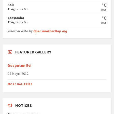
°C
Salı
11 Ağustos 2026
m/s
°C
Çarşamba
12 Ağustos 2026
m/s
Weather data by
OpenWeatherMap.org
FEATURED GALLERY
Despotun Evi
29 Mayıs 2012
MORE GALLERIES
NOTICES