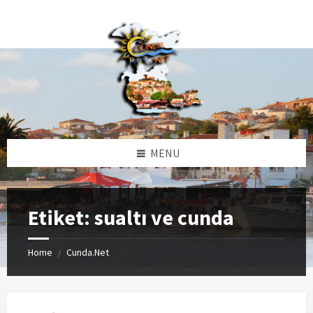
Skip
Skip
Skip
Skip
to
to
to
to
content
left
right
footer
sidebar
sidebar
MENU
Etiket:
sualtı ve cunda
Home
Cunda.Net
/