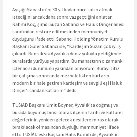
Ayışığı Manastırı’nı 30 yıl kadar önce satın almak
istediğini ancak daha sonra vazgeçtiğini anlatan
Rahmi Koç, şimdi Suzan Sabancı ve Haluk Dinçer ailesi
tarafından restore edilmesinden memnuniyet
duyduğunu ifade etti. Sabancı Holding Yönetim Kurulu
Başkanı Güler Sabancı ise, “Kardeşim Suzan çok iyi iş
çıkardı. Ben sık sık Ayvalık’a deniz yoluyla geldiğimde
buralarda yürüyüş yapardım. Bu manastırın o zamanki
içler acısı durumunu yakından biliyorum. Burayı titiz
bir çalışma sonrasında mezbelelikten kurtarıp
modern bir hale getiren kardeşim ve sevgili eşi Haluk
Dinçer’i candan kutlarım” dedi.
TÜSİAD Başkanı Ümit Boyner, Ayvalık’ta doğmuş ve
burada büyümüş birisi olarak ilçenin tarihi ve kültürel
değerlerinin yeniden gelecek nesillere miras olarak
bırakılacak olmasından duyduğu memnuniyeti ifade
etti. TÜSİAD eski Başkanı Halis Komili de, Ayvalık’ın