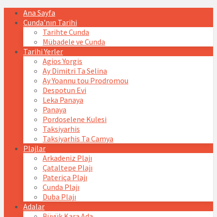
Skip
Skip
Skip
Skip
Ana Sayfa
to
to
to
to
Cunda'nın Tarihi
content
left
right
footer
Tarihte Cunda
sidebar
sidebar
Mübadele ve Cunda
Tarihi Yerler
Agios Yorgis
Ay Dimitri Ta Selina
Ay Yoannu tou Prodromou
Despotun Evi
Leka Panaya
Panaya
Pordoselene Kulesi
Taksiyarhis
Taksiyarhis Ta Camya
Plajlar
Arkadeniz Plajı
Çataltepe Plajı
Pateriça Plajı
Cunda Plajı
Duba Plajı
Adalar
Büyük Kara Ada