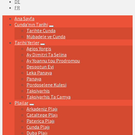
language:
DE
FR
Ana Sayfa
Cunda'nın Tarihi
Tarihte Cunda
Mübadele ve Cunda
Tarihi Yerler
Agios Yorgis
Ay Dimitri Ta Selina
Ay Yoannu tou Prodromou
Despotun Evi
Leka Panaya
Panaya
Pordoselene Kulesi
Taksiyarhis
Taksiyarhis Ta Camya
Plajlar
Arkadeniz Plajı
Çataltepe Plajı
Pateriça Plajı
Cunda Plajı
Duba Plajı