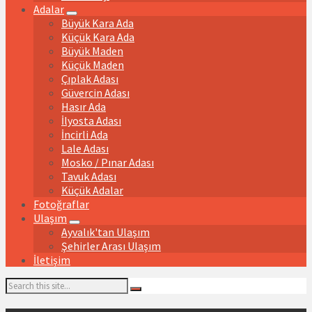
Adalar
Büyük Kara Ada
Küçük Kara Ada
Büyük Maden
Küçük Maden
Çıplak Adası
Güvercin Adası
Hasır Ada
İlyosta Adası
İncirli Ada
Lale Adası
Mosko / Pınar Adası
Tavuk Adası
Küçük Adalar
Fotoğraflar
Ulaşım
Ayvalık'tan Ulaşım
Şehirler Arası Ulaşım
İletişim
Search: