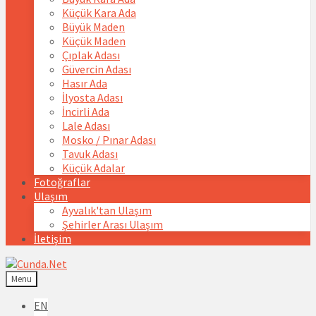
Küçük Kara Ada
Büyük Maden
Küçük Maden
Çıplak Adası
Güvercin Adası
Hasır Ada
İlyosta Adası
İncirli Ada
Lale Adası
Mosko / Pınar Adası
Tavuk Adası
Küçük Adalar
Fotoğraflar
Ulaşım
Ayvalık'tan Ulaşım
Şehirler Arası Ulaşım
İletişim
Menu
Choose
EN