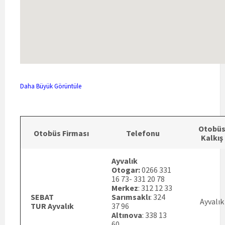
Daha Büyük Görüntüle
Otobü
Otobüs Firması
Telefonu
Kalkış
Ayvalık
Otogar:
0266 331
16 73- 331 20 78
Merkez
: 312 12 33
SEBAT
Sarımsaklı
: 324
Ayvalık
TUR Ayvalık
37 96
Altınova
: 338 13
60