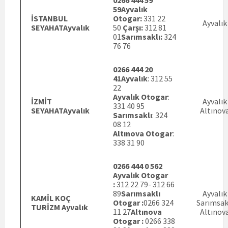
0266 444 59
59
Ayvalık
İSTANBUL
Otogar:
331 22
Ayvalık
SEYAHATAyvalık
50
Çarşı:
312 81
01
Sarımsaklı:
324
76 76
0266 444 20
41
Ayvalık
: 312 55
22
Ayvalık Otogar
:
İZMİT
Ayvalık
331 40 95
SEYAHATAyvalık
Altınov
Sarımsaklı
: 324
08 12
Altınova Otogar
:
338 31 90
0266 444 0 562
Ayvalık Otogar
:
312 22 79- 312 66
89
Sarımsaklı
Ayvalık
KAMİL KOÇ
Otogar
:
0266 324
Sarımsak
TURİZM Ayvalık
11 27
Altınova
Altınov
Otogar :
0266 338