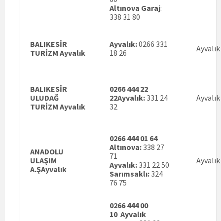
Altınova Garaj
:
338 31 80
BALIKESİR
Ayvalık:
0266
331
Ayvalık
TURİZM Ayvalık
18 26
BALIKESİR
0266 444 22
ULUDAĞ
22
Ayvalık:
331 24
Ayvalık
TURİZM Ayvalık
32
0266 444 01 64
Altınova:
338 27
ANADOLU
71
ULAŞIM
Ayvalık
Ayvalık:
331 22 50
A.ŞAyvalık
Sarımsaklı:
324
76 75
0266 444 00
10
Ayvalık