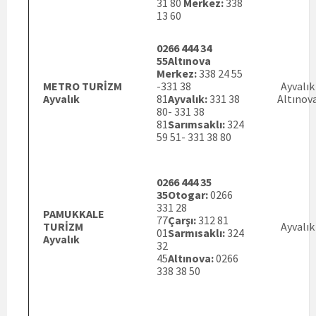
31 80
Merkez:
338
13 60
0266 444 34
55
Altınova
Merkez:
338 24 55
METRO TURİZM
-331 38
Ayvalık
Ayvalık
81
Ayvalık:
331 38
Altınov
80- 331 38
81
Sarımsaklı:
324
59 51- 331 38 80
0266 444 35
35
Otogar:
0266
331 28
PAMUKKALE
77
Çarşı:
312 81
TURİZM
Ayvalık
01
Sarmısaklı:
324
Ayvalık
32
45
Altınova:
0266
338 38 50