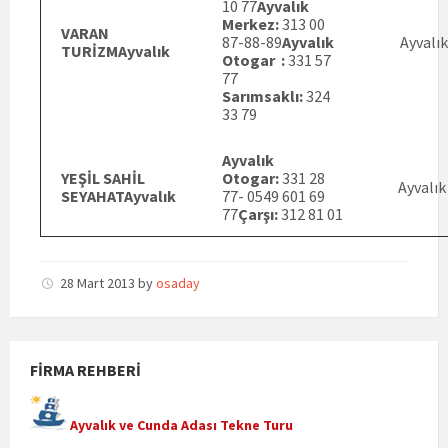
10 77
Ayvalık
Merkez:
313 00
VARAN
87-88-89
Ayvalık
Ayvalık
TURİZMAyvalık
Otogar :
331 57
77
Sarımsaklı:
324
33 79
Ayvalık
YEŞİL SAHİL
Otogar:
331 28
Ayvalık
SEYAHATAyvalık
77- 0549 601 69
77
Çarşı:
312 81 01
28 Mart 2013
by
osaday
FIRMA REHBERI
Ayvalık ve Cunda Adası Tekne Turu