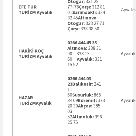
Otogar:
331 28
EFE TUR
77-78
Çarşı:
312 81
Ayvalık
TURİZM Ayvalık
01
Sarımsaklı:
324
32 45
Altınova
Otogar:
338 27 71
Çarşı:
338 38 50
0266 444 45 35
Altınova:
338 31
HAKİKİ KOÇ
90 – 338 13
Ayvalık
TURİZM Ayvalık
60
Ayvalık:
331
15 52
0266 444 03
23
Balıkesir:
241
11
60
Susurluk:
865
HAZAR
34 09
Edremit:
373
Ayvalık
TURİZMAyvalık
20 30
Akçay:
385
03
52
Altınoluk:
396
25 75