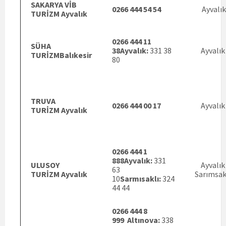
SAKARYA VİB
0266 444 54 54
Ayvalık
TURİZM Ayvalık
0266 444 11
SÜHA
38
Ayvalık:
331 38
Ayvalık
TURİZMBalıkesir
80
TRUVA
0266 444 00 17
Ayvalık
TURİZM Ayvalık
0266 444 1
888
Ayvalık:
331
ULUSOY
Ayvalık
63
TURİZM Ayvalık
Sarımsak
10
Sarmısaklı:
324
44 44
0266 444 8
999
Altınova:
338