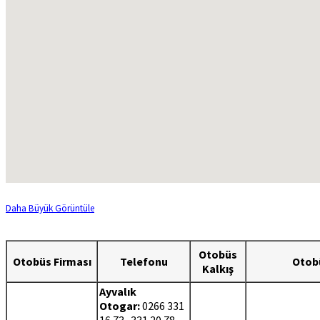
Daha Büyük Görüntüle
Otobüs
Otobüs Firması
Telefonu
Otobü
Kalkış
Ayvalık
Otogar:
0266 331
16 73- 331 20 78