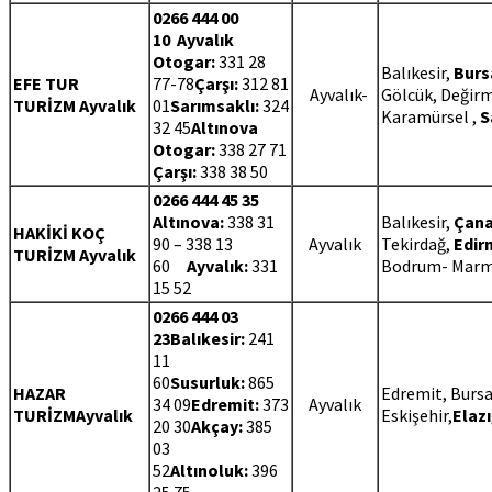
0266 444 00
10
Ayvalık
Otogar:
331 28
Balıkesir,
Burs
EFE TUR
77-78
Çarşı:
312 81
Ayvalık-
Gölcük, Değir
TURİZM Ayvalık
01
Sarımsaklı:
324
Karamürsel ,
S
32 45
Altınova
Otogar:
338 27 71
Çarşı:
338 38 50
0266 444 45 35
Altınova:
338 31
Balıkesir,
Çana
HAKİKİ KOÇ
90 – 338 13
Ayvalık
Tekirdağ,
Edir
TURİZM Ayvalık
60
Ayvalık:
331
Bodrum- Marm
15 52
0266 444 03
23
Balıkesir:
241
11
60
Susurluk:
865
HAZAR
Edremit, Bursa
34 09
Edremit:
373
Ayvalık
TURİZMAyvalık
Eskişehir,
Elaz
20 30
Akçay:
385
03
52
Altınoluk:
396
25 75