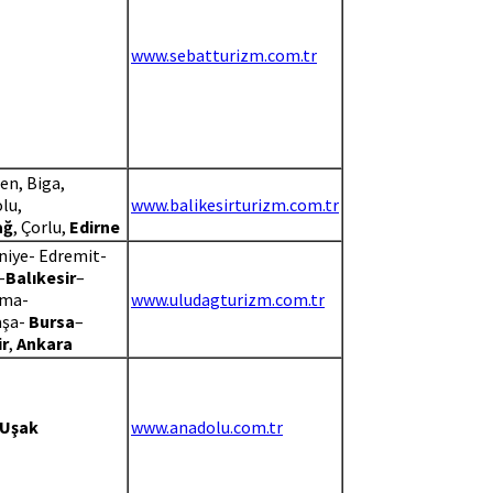
www.sebatturizm.com.tr
n, Biga,
lu,
www.balikesirturizm.com.tr
ağ
, Çorlu,
Edirne
iye- Edremit-
-
Balıkesir
–
rma-
www.uludagturizm.com.tr
aşa-
Bursa
–
ir
,
Ankara
Uşak
www.anadolu.com.tr