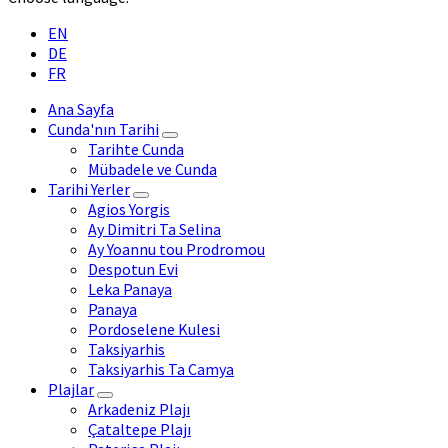
EN
DE
FR
Ana Sayfa
Cunda'nın Tarihi
Tarihte Cunda
Mübadele ve Cunda
Tarihi Yerler
Agios Yorgis
Ay Dimitri Ta Selina
Ay Yoannu tou Prodromou
Despotun Evi
Leka Panaya
Panaya
Pordoselene Kulesi
Taksiyarhis
Taksiyarhis Ta Camya
Plajlar
Arkadeniz Plajı
Çataltepe Plajı