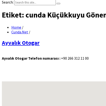
Search:
Etiket:
cunda Küçükkuyu Göne
Home
/
Cunda.Net
/
Ayvalık Otogar
Ayvalık Otogar Telefon numarası :
+90 266 312 11 00