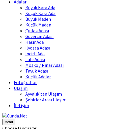
Adalar
Büyük Kara Ada
Küçük Kara Ada
Büyük Maden
Küçük Maden
Çıplak Adası
Güvercin Adası
Hasır Ada
İlyosta Adası
İncirli Ada
Lale Adası
Mosko / Pınar Adası
Tavuk Adası
Küçük Adalar
Fotoğraflar
Ulaşım
Ayvalık'tan Ulaşım
Şehirler Arası Ulaşım
İletişim
Menu
Choose language: