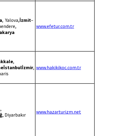
a
, Yalova,
İzmit
–
mendere,
www.efetur.com.tr
akarya
kkale
,
ne
İstanbul
İzmir
,
www.hakikikoc.com.tr
aris
,
www.hazarturizm.net
ığ
, Diyarbakır