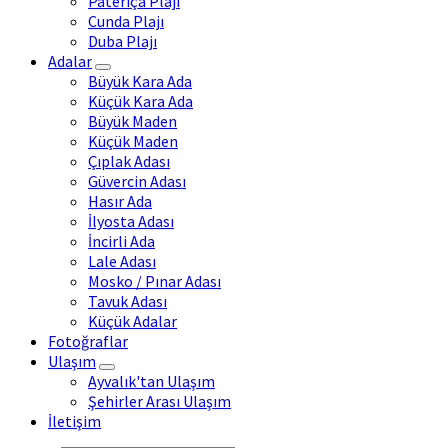
Pateriça Plajı
Cunda Plajı
Duba Plajı
Adalar
Büyük Kara Ada
Küçük Kara Ada
Büyük Maden
Küçük Maden
Çıplak Adası
Güvercin Adası
Hasır Ada
İlyosta Adası
İncirli Ada
Lale Adası
Mosko / Pınar Adası
Tavuk Adası
Küçük Adalar
Fotoğraflar
Ulaşım
Ayvalık'tan Ulaşım
Şehirler Arası Ulaşım
İletişim