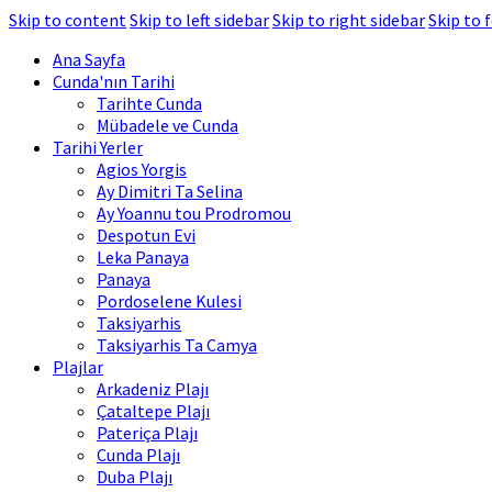
Skip to content
Skip to left sidebar
Skip to right sidebar
Skip to 
Ana Sayfa
Cunda'nın Tarihi
Tarihte Cunda
Mübadele ve Cunda
Tarihi Yerler
Agios Yorgis
Ay Dimitri Ta Selina
Ay Yoannu tou Prodromou
Despotun Evi
Leka Panaya
Panaya
Pordoselene Kulesi
Taksiyarhis
Taksiyarhis Ta Camya
Plajlar
Arkadeniz Plajı
Çataltepe Plajı
Pateriça Plajı
Cunda Plajı
Duba Plajı