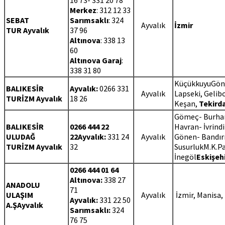
Merkez
: 312 12 33
SEBAT
Sarımsaklı
: 324
Ayvalık
İzmir
TUR Ayvalık
37 96
Altınova
: 338 13
60
Altınova Garaj
:
338 31 80
KüçükkuyuGöne
BALIKESİR
Ayvalık:
0266
331
Ayvalık
Lapseki, Gelibo
TURİZM Ayvalık
18 26
Keşan,
Tekird
Gömeç- Burhan
BALIKESİR
0266 444 22
Havran- İvrindi
ULUDAĞ
22
Ayvalık:
331 24
Ayvalık
Gönen- Bandı
TURİZM Ayvalık
32
SusurlukM.K.P
İnegöl
Eskişeh
0266 444 01 64
Altınova:
338 27
ANADOLU
71
ULAŞIM
Ayvalık
İzmir, Manisa,
Ayvalık:
331 22 50
A.ŞAyvalık
Sarımsaklı:
324
76 75