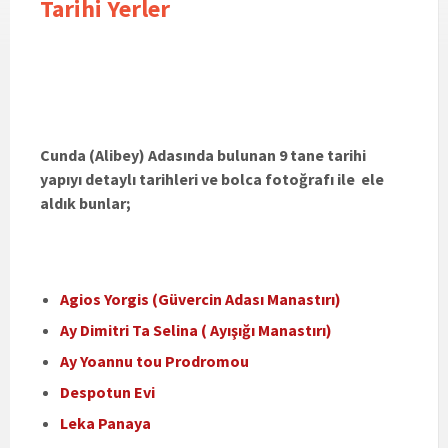
Tarihi Yerler
Cunda (Alibey) Adasında bulunan 9 tane tarihi
yapıyı detaylı tarihleri ve bolca fotoğrafı ile ele
aldık bunlar;
Agios Yorgis (Güvercin Adası Manastırı)
Ay Dimitri Ta Selina ( Ayışığı Manastırı)
Ay Yoannu tou Prodromou
Despotun Evi
Leka Panaya