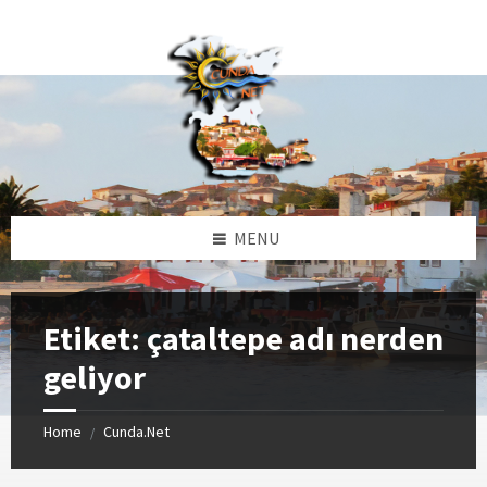
Skip
Skip
Skip
Skip
to
to
to
to
content
left
right
footer
sidebar
sidebar
MENU
Etiket:
çataltepe adı nerden
geliyor
Home
Cunda.Net
/