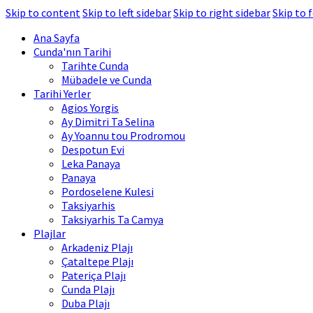
Skip to content
Skip to left sidebar
Skip to right sidebar
Skip to 
Ana Sayfa
Cunda'nın Tarihi
Tarihte Cunda
Mübadele ve Cunda
Tarihi Yerler
Agios Yorgis
Ay Dimitri Ta Selina
Ay Yoannu tou Prodromou
Despotun Evi
Leka Panaya
Panaya
Pordoselene Kulesi
Taksiyarhis
Taksiyarhis Ta Camya
Plajlar
Arkadeniz Plajı
Çataltepe Plajı
Pateriça Plajı
Cunda Plajı
Duba Plajı