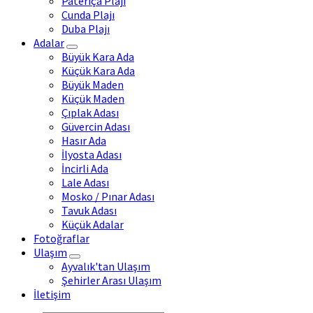
Pateriça Plajı
Cunda Plajı
Duba Plajı
Adalar
Büyük Kara Ada
Küçük Kara Ada
Büyük Maden
Küçük Maden
Çıplak Adası
Güvercin Adası
Hasır Ada
İlyosta Adası
İncirli Ada
Lale Adası
Mosko / Pınar Adası
Tavuk Adası
Küçük Adalar
Fotoğraflar
Ulaşım
Ayvalık'tan Ulaşım
Şehirler Arası Ulaşım
İletişim