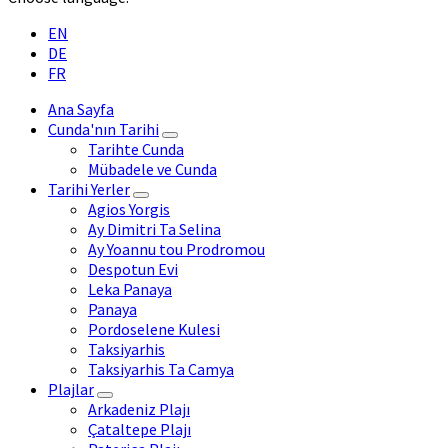
EN
DE
FR
Ana Sayfa
Cunda'nın Tarihi
Tarihte Cunda
Mübadele ve Cunda
Tarihi Yerler
Agios Yorgis
Ay Dimitri Ta Selina
Ay Yoannu tou Prodromou
Despotun Evi
Leka Panaya
Panaya
Pordoselene Kulesi
Taksiyarhis
Taksiyarhis Ta Camya
Plajlar
Arkadeniz Plajı
Çataltepe Plajı