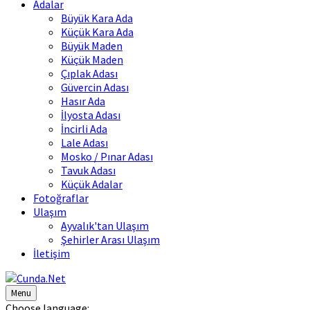
Adalar
Büyük Kara Ada
Küçük Kara Ada
Büyük Maden
Küçük Maden
Çıplak Adası
Güvercin Adası
Hasır Ada
İlyosta Adası
İncirli Ada
Lale Adası
Mosko / Pınar Adası
Tavuk Adası
Küçük Adalar
Fotoğraflar
Ulaşım
Ayvalık'tan Ulaşım
Şehirler Arası Ulaşım
İletişim
Menu
Choose language: