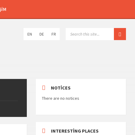
ŞIM
Choose
SEARCH:
EN
DE
FR
language:
NOTICES
There are no notices
INTERESTING PLACES