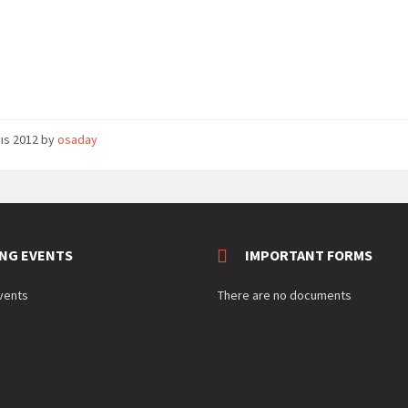
ıs 2012
by
osaday
NG EVENTS
IMPORTANT FORMS
vents
There are no documents