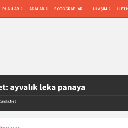
PLAJLAR
ADALAR
FOTOĞRAFLAR
ULAŞIM
İLETI
et:
ayvalık leka panaya
Cunda.Net