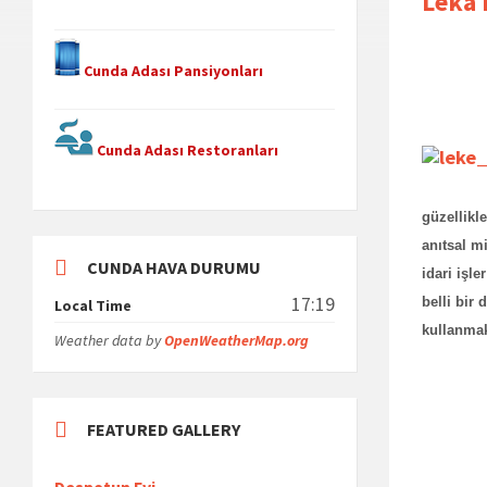
Leka
Cunda Adası Pansiyonları
Cunda Adası Restoranları
güzellikl
anıtsal m
CUNDA HAVA DURUMU
idari işl
17:19
belli bir
Local Time
kullanmak
Weather data by
OpenWeatherMap.org
FEATURED GALLERY