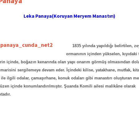
 Panaya
Leka Panaya(Koruyan Meryem Manastırı)
1835 yılında yapıldığı belirtilen, ze
ormanının içinden yükselen, kıyıdaki
erin içinde, boğazın kenarında olan yapı onarım görmüş olmasından dol
imarisini sergilemeye devam eder. İçindeki kilise, yatakhane, mutfak, kita
er ile ilgili odalar, çamaşırhane, konuk odaları gibi manastırı oluşturan m
 düzen içinde konumlandırılmıştır. Şuanda Komili ailesi malikâne olarak
tadır.