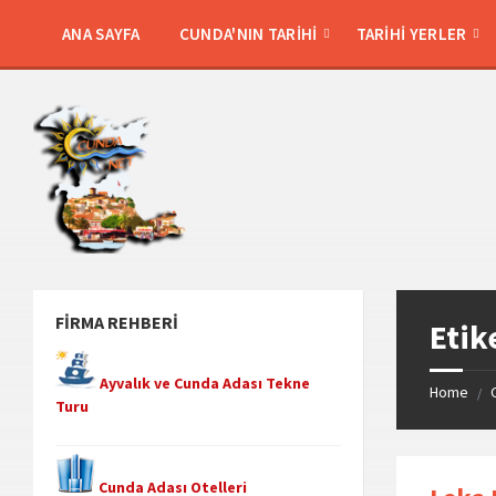
Skip
Skip
Skip
Skip
to
to
to
to
ANA SAYFA
CUNDA'NIN TARIHI
TARIHI YERLER
content
left
right
footer
sidebar
sidebar
FIRMA REHBERI
Etik
Ayvalık ve Cunda Adası Tekne
Home
/
Turu
Cunda Adası Otelleri