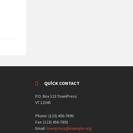
QUICK CONTACT
P.O. Box 123 TownPress
VT 12345
Phone: (123) 456-7890
Fax: (123) 456-7891
Email:
townpress@example.org