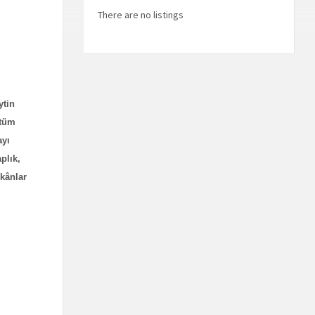
There are no listings
ytin
 tüm
ayı
plık,
ekânlar