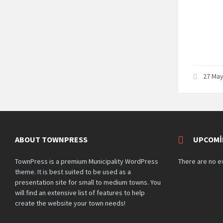
27 May
ABOUT TOWNPRESS
UPCOMI
TownPress is a premium Municipality WordPress
There are no e
theme. It is best suited to be used as a
presentation site for small to medium towns. You
will find an extensive list of features to help
create the website your town needs!