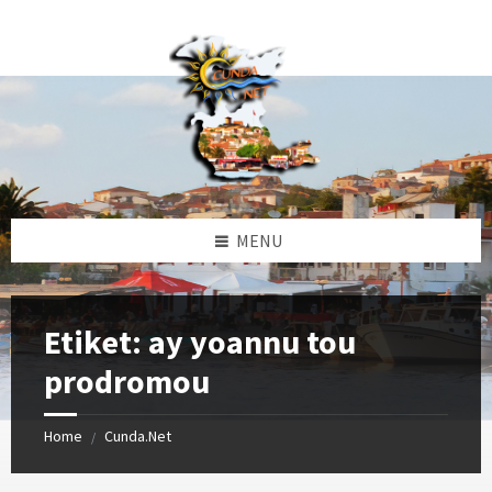
Skip
Skip
Skip
Skip
to
to
to
to
content
left
right
footer
sidebar
sidebar
MENU
Etiket:
ay yoannu tou
prodromou
Home
Cunda.Net
/