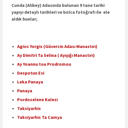
Cunda (Alibey) Adasında bulunan 9 tane tarihi
yapıyı detaylı tarihleri ve bolca fotoğrafı ile ele
aldık bunlar;
Agios Yorgis (Güvercin Adası Manastırı)
Ay Dimitri Ta Selina ( Ayışığı Manastırı)
Ay Yoannu tou Prodromou
Despotun Evi
Leka Panaya
Panaya
Pordoselene Kulesi
Taksiyarhis
Taksiyarhis Ta Camya