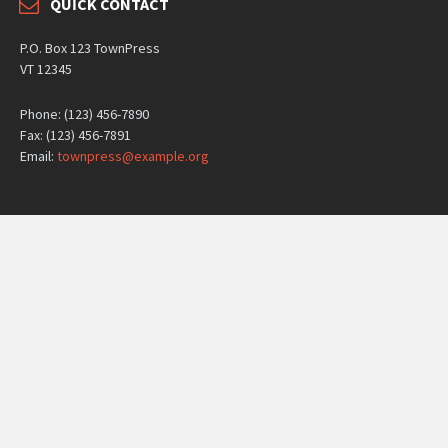
QUICK CONTACT
P.O. Box 123 TownPress
VT 12345
Phone: (123) 456-7890
Fax: (123) 456-7891
Email:
townpress@example.org