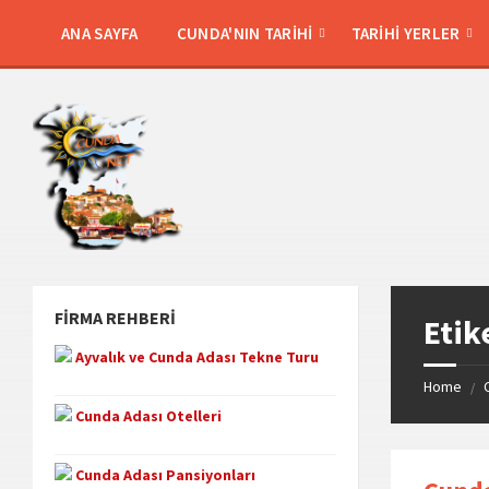
Skip
Skip
Skip
Skip
to
to
to
to
ANA SAYFA
CUNDA'NIN TARIHI
TARIHI YERLER
content
left
right
footer
sidebar
sidebar
FIRMA REHBERI
Etik
Ayvalık ve Cunda Adası Tekne Turu
Home
/
Cunda Adası Otelleri
Cunda Adası Pansiyonları