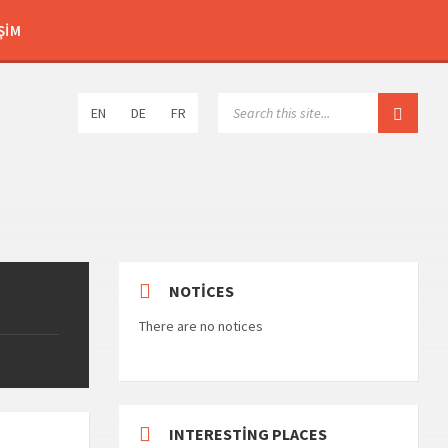
ŞIM
Choose
SEARCH:
EN
DE
FR
language:
NOTICES
There are no notices
INTERESTING PLACES