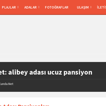
PLAJLAR
ADALAR
FOTOĞRAFLAR
ULAŞIM
İLETI
et:
alibey adası ucuz pansiyon
Cunda.Net