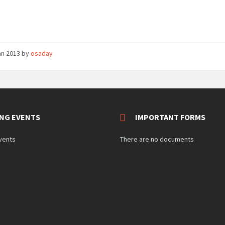
an 2013
by
osaday
NG EVENTS
IMPORTANT FORMS
vents
There are no documents