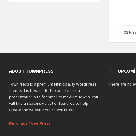
02 Nis
ABOUT TOWNPRESS
UPCOMI
TownPress is a premium Municipality WordPress
There are no e
theme. It is best suited to be used as a
presentation site for small to medium towns. You
will find an extensive list of features to help
create the website your town needs!
Purchase TownPress