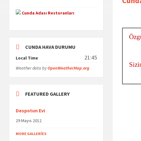
Cunda
Cunda Adası Restoranları
Özg
CUNDA HAVA DURUMU
21:45
Local Time
Siz
Weather data by
OpenWeatherMap.org
FEATURED GALLERY
Despotun Evi
29 Mayıs 2012
MORE GALLERIES