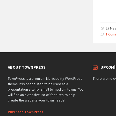
27 May
1 Com
ABOUT TOWNPRESS
UPCOMI
TownPress is a premium Municipality WordPress
There are no e
theme. It is best suited to be used as a
presentation site for small to medium towns. You
will find an extensive list of features to help
create the website your town needs!
Purchase TownPress