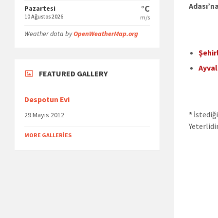
Adası’na
°C
Pazartesi
10 Ağustos 2026
m/s
Weather data by
OpenWeatherMap.org
Şehir
Ayval
FEATURED GALLERY
Despotun Evi
*
İstediğ
29 Mayıs 2012
Yeterlidir
MORE GALLERIES