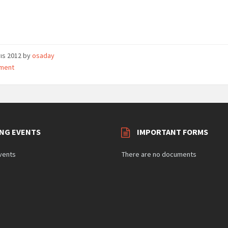
ıs 2012
by
osaday
ment
NG EVENTS
IMPORTANT FORMS
vents
There are no documents