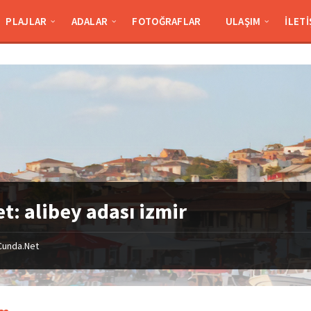
PLAJLAR
ADALAR
FOTOĞRAFLAR
ULAŞIM
İLETI
et:
alibey adası izmir
Cunda.Net