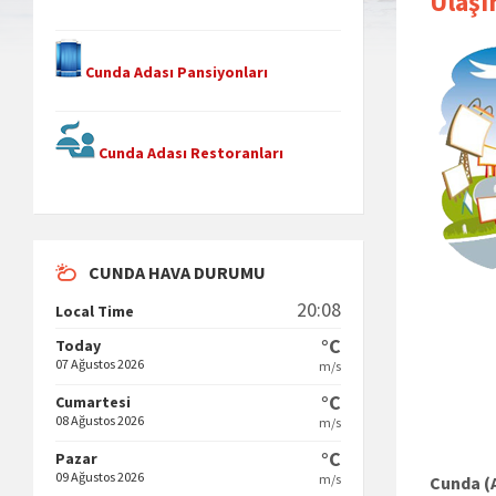
Ulaş
Cunda Adası Pansiyonları
Cunda Adası Restoranları
CUNDA HAVA DURUMU
20:08
Local Time
°C
Today
07 Ağustos 2026
m/s
°C
Cumartesi
08 Ağustos 2026
m/s
°C
Pazar
09 Ağustos 2026
m/s
Cunda (A