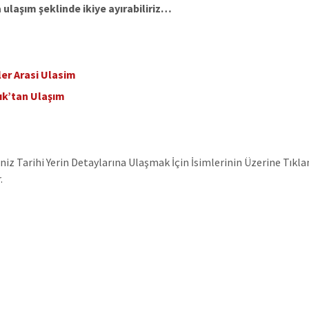
 ulaşım şeklinde ikiye ayırabiliriz…
ler Arasi Ulasim
ık’tan Ulaşım
iniz Tarihi Yerin Detaylarına Ulaşmak İçin İsimlerinin Üzerine Tıkl
.