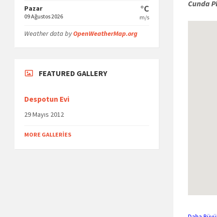
Cunda Pl
°C
Pazar
09 Ağustos 2026
m/s
Weather data by
OpenWeatherMap.org
FEATURED GALLERY
Despotun Evi
29 Mayıs 2012
MORE GALLERIES
Daha Büyü