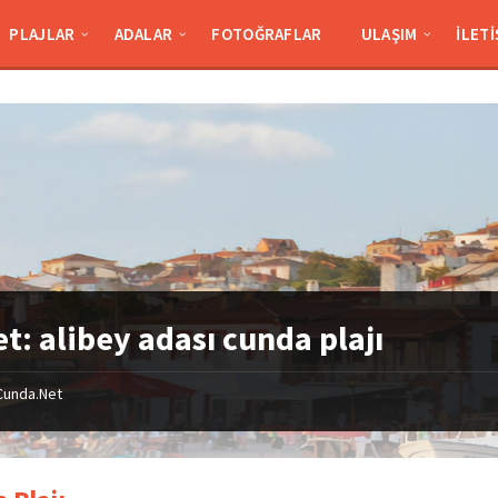
PLAJLAR
ADALAR
FOTOĞRAFLAR
ULAŞIM
İLETI
et:
alibey adası cunda plajı
Cunda.Net