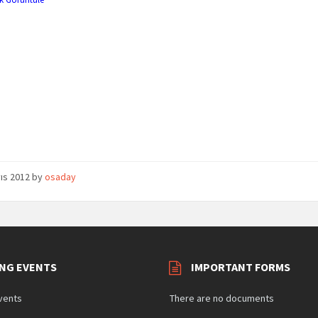
ıs 2012
by
osaday
NG EVENTS
IMPORTANT FORMS
vents
There are no documents