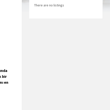
There are no listings
unda
 bir
mı en