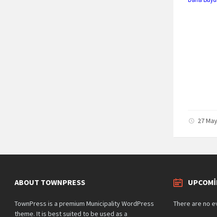
27 May
ABOUT TOWNPRESS
UPCOMI
TownPress is a premium Municipality WordPress
There are no e
theme. It is best suited to be used as a