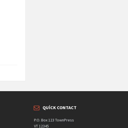
QUICK CONTACT
P.O. Box 123 TownPress
VT 12345