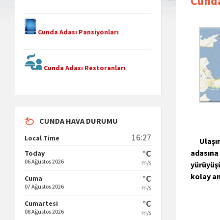
Cunda
Cunda Adası Pansiyonları
Cunda Adası Restoranları
CUNDA HAVA DURUMU
16:27
Local Time
Ulaşımı
°C
adasına 
Today
06 Ağustos 2026
m/s
yürüyüşü
kolay an
°C
Cuma
07 Ağustos 2026
m/s
°C
Cumartesi
08 Ağustos 2026
m/s